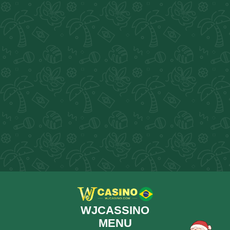
WJCASSINO
MENU