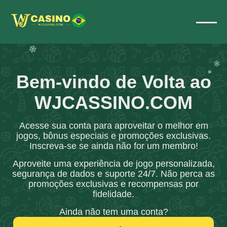
❄
❄
❄
❄
❄
❄
Bem-vindo de Volta ao
❄
❄
WJCASSINO.COM
❄
Acesse sua conta para aproveitar o melhor em
jogos, bônus especiais e promoções exclusivas.
Inscreva-se se ainda não for um membro!
Aproveite uma experiência de jogo personalizada,
segurança de dados e suporte 24/7. Não perca as
promoções exclusivas e recompensas por
fidelidade.
Ainda não tem uma conta?