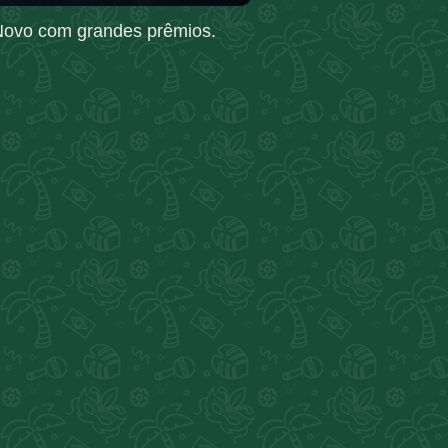
o Novo com grandes prêmios.