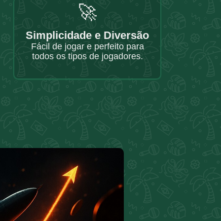
🚀
Simplicidade e Diversão
Fácil de jogar e perfeito para
todos os tipos de jogadores.