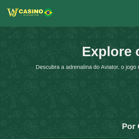
❄
❄
Explore
❄
Descubra a adrenalina do Aviator, o jog
Por