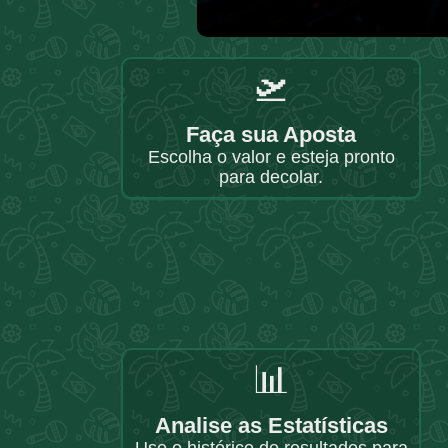
🛫
Faça sua Aposta
Escolha o valor e esteja pronto
para decolar.
📊
Analise as Estatísticas