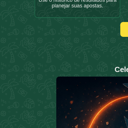
Use o histórico de resultados para
planejar suas apostas.
Cel